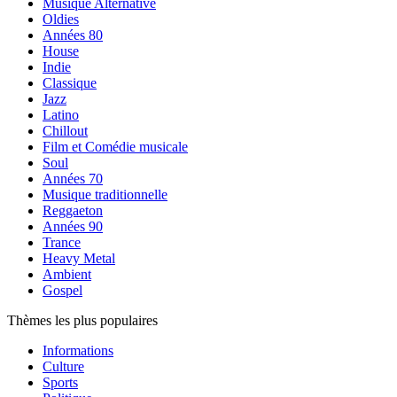
Musique Alternative
Oldies
Années 80
House
Indie
Classique
Jazz
Latino
Chillout
Film et Comédie musicale
Soul
Années 70
Musique traditionnelle
Reggaeton
Années 90
Trance
Heavy Metal
Ambient
Gospel
Thèmes les plus populaires
Informations
Culture
Sports