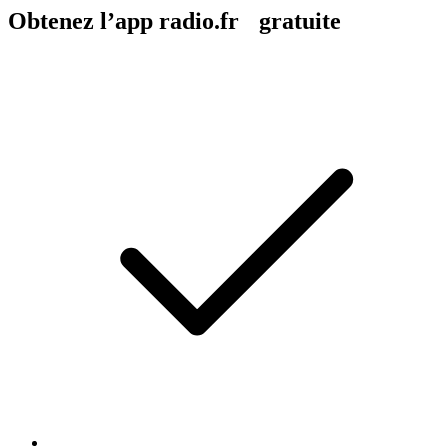
Obtenez l’app radio.fr gratuite