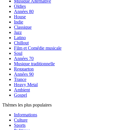
Musique Alternative
Oldies
Années 80
House
Indie
Classique
Jazz
Latino
Chillout
Film et Comédie musicale
Soul
Années 70
Musique traditionnelle
Reggaeton
Années 90
Trance
Heavy Metal
Ambient
Gospel
Thèmes les plus populaires
Informations
Culture
Sports