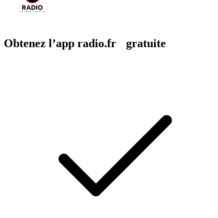
Obtenez l’app radio.fr gratuite