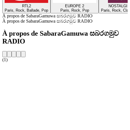
RTL2
EUROPE 2
NOSTALGIE
Paris, Rock, Ballade, Pop
Paris, Rock, Pop
Paris, Rock, Cla
À propos de SabaraGamuwa සබරගමුව RADIO
À propos de SabaraGamuwa සබරගමුව RADIO
À propos de SabaraGamuwa සබරගමුව
RADIO
(1)
Site web de la radio