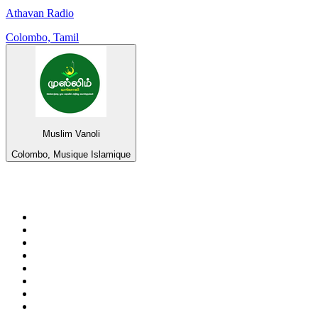
Athavan Radio
Colombo, Tamil
Muslim Vanoli
Colombo, Musique Islamique
Top 100 sur
radio.fr
1
.
RTL
2
.
RMC Info Talk Sport
3
.
France Info
4
.
Europe 1
5
.
France Inter
6
.
Radio FREE DOM
7
.
NOSTALGIE
8
.
Tropiques FM