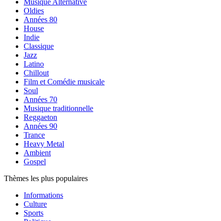
Musique Alternative
Oldies
Années 80
House
Indie
Classique
Jazz
Latino
Chillout
Film et Comédie musicale
Soul
Années 70
Musique traditionnelle
Reggaeton
Années 90
Trance
Heavy Metal
Ambient
Gospel
Thèmes les plus populaires
Informations
Culture
Sports