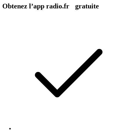
Obtenez l’app radio.fr gratuite