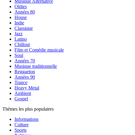
Musique Alternative
Oldies
Années 80
House
Indie
Classique
Jazz
Latino
Chillout
Film et Comédie musicale
Soul
Années 70
Musique traditionnelle
Reggaeton
Années 90
Trance
Heavy Metal
Ambient
Gospel
Thèmes les plus populaires
Informations
Culture
Sports