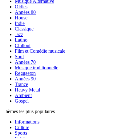
Musique Alternative
Oldies
Années 80
House
Indie
Classique
Jazz
Latino
Chillout
Film et Comédie musicale
Soul
Années 70
Musique traditionnelle
Reggaeton
Années 90
Trance
Heavy Metal
Ambient
Gospel
Thèmes les plus populaires
Informations
Culture
Sports