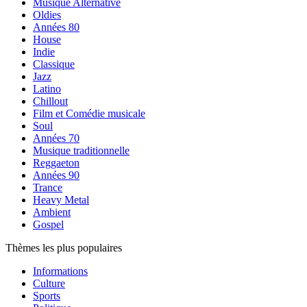
Musique Alternative
Oldies
Années 80
House
Indie
Classique
Jazz
Latino
Chillout
Film et Comédie musicale
Soul
Années 70
Musique traditionnelle
Reggaeton
Années 90
Trance
Heavy Metal
Ambient
Gospel
Thèmes les plus populaires
Informations
Culture
Sports