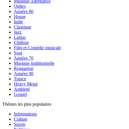
Musique Alternative
Oldies
Années 80
House
Indie
Classique
Jazz
Latino
Chillout
Film et Comédie musicale
Soul
Années 70
Musique traditionnelle
Reggaeton
Années 90
Trance
Heavy Metal
Ambient
Gospel
Thèmes les plus populaires
Informations
Culture
Sports