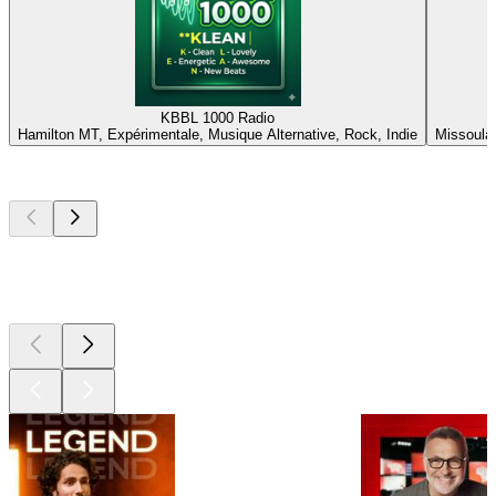
KBBL 1000 Radio
Hamilton MT, Expérimentale, Musique Alternative, Rock, Indie
Missoula,
Les meilleurs
podcasts
Les meilleurs
podcasts
Les meilleurs
podcasts