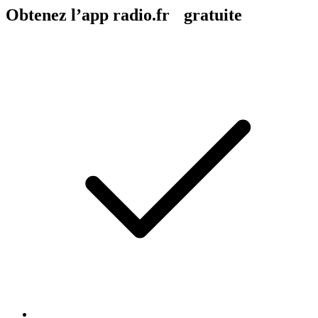
Obtenez l’app radio.fr gratuite