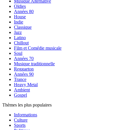
Musique Alternative
Oldies
Années 80
House
Indie
Classique
Jazz
Latino
Chillout
Film et Comédie musicale
Soul
Années 70
Musique traditionnelle
Reggaeton
Années 90
Trance
Heavy Metal
Ambient
Gospel
Thèmes les plus populaires
Informations
Culture
Sports