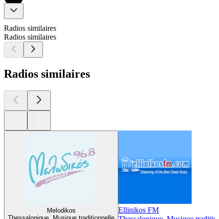
Radios similaires
Radios similaires
Radios similaires
Ellinikos FM
Melodikos
Thessalonique, Musique traditionnelle
Thessalonique, Musique traditio