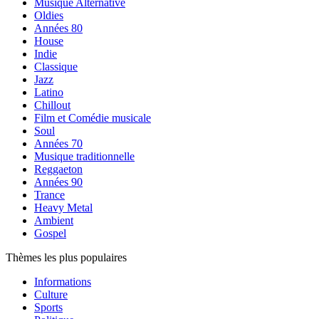
Musique Alternative
Oldies
Années 80
House
Indie
Classique
Jazz
Latino
Chillout
Film et Comédie musicale
Soul
Années 70
Musique traditionnelle
Reggaeton
Années 90
Trance
Heavy Metal
Ambient
Gospel
Thèmes les plus populaires
Informations
Culture
Sports