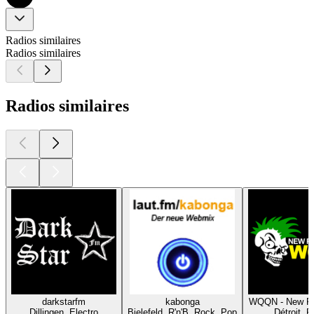
Radios similaires
Radios similaires
Radios similaires
darkstarfm
kabonga
WQQN - New Ro
Dillingen, Electro
Bielefeld, R'n'B, Rock, Pop
Détroit, 