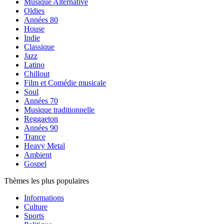
Musique Alternative
Oldies
Années 80
House
Indie
Classique
Jazz
Latino
Chillout
Film et Comédie musicale
Soul
Années 70
Musique traditionnelle
Reggaeton
Années 90
Trance
Heavy Metal
Ambient
Gospel
Thèmes les plus populaires
Informations
Culture
Sports