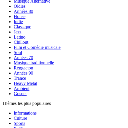
Musique Alternative
Oldies
Années 80
House
Indie
Classique
Jazz
Latino
Chillout
Film et Comédie musicale
Soul
Années 70
Musique traditionnelle
Reggaeton
Années 90
Trance
Heavy Metal
Ambient
Gospel
Thèmes les plus populaires
Informations
Culture
Sports