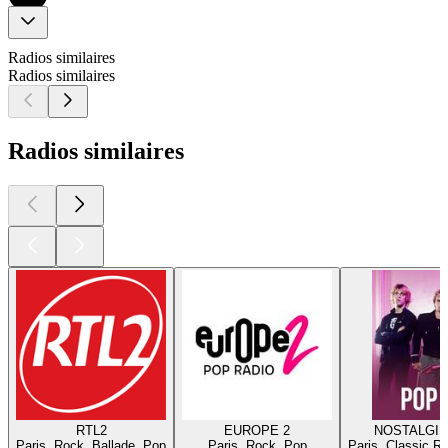
Radios similaires
Radios similaires
Radios similaires
RTL2
EUROPE 2
NOSTALGIE
Paris, Rock, Ballade, Pop
Paris, Rock, Pop
Paris, Classic R