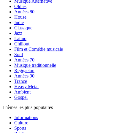
Musique Alternative
Oldies
Années 80
House
Indie
Classique
Jazz
Latino
Chillout
Film et Comédie musicale
Soul
Années 70
Musique traditionnelle
Reggaeton
Années 90
Trance
Heavy Metal
Ambient
Gospel
Thèmes les plus populaires
Informations
Culture
Sports