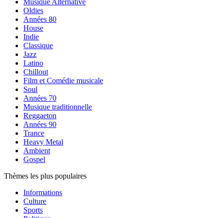
Musique Alternative
Oldies
Années 80
House
Indie
Classique
Jazz
Latino
Chillout
Film et Comédie musicale
Soul
Années 70
Musique traditionnelle
Reggaeton
Années 90
Trance
Heavy Metal
Ambient
Gospel
Thèmes les plus populaires
Informations
Culture
Sports