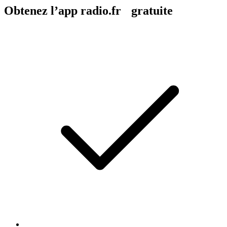
Obtenez l’app radio.fr gratuite