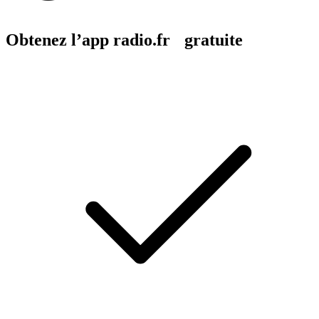
Obtenez l’app radio.fr gratuite