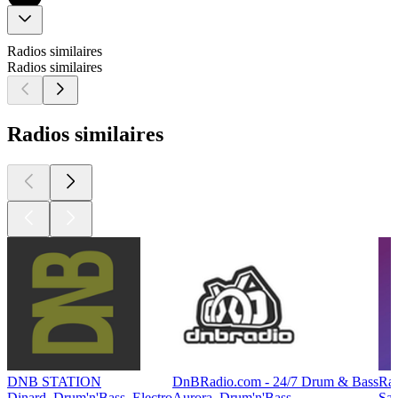
Radios similaires
Radios similaires
Radios similaires
DNB STATION
DnBRadio.com - 24/7 Drum & Bass
Rad
Dinard, Drum'n'Bass, Electro
Aurora, Drum'n'Bass
Sai