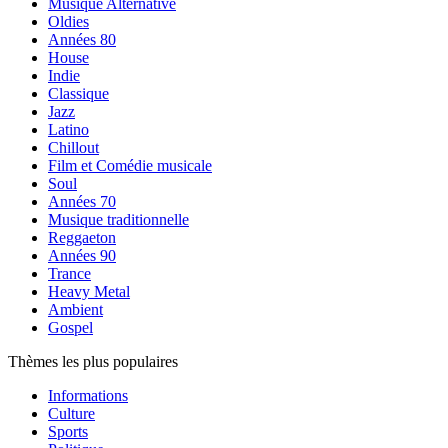
Musique Alternative
Oldies
Années 80
House
Indie
Classique
Jazz
Latino
Chillout
Film et Comédie musicale
Soul
Années 70
Musique traditionnelle
Reggaeton
Années 90
Trance
Heavy Metal
Ambient
Gospel
Thèmes les plus populaires
Informations
Culture
Sports