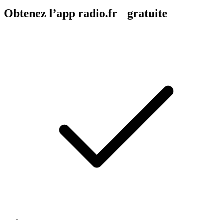
Obtenez l’app radio.fr gratuite