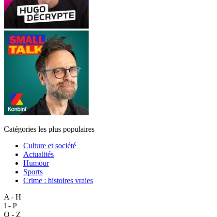
Catégories les plus populaires
Culture et société
Actualités
Humour
Sports
Crime : histoires vraies
A - H
I - P
Q - Z