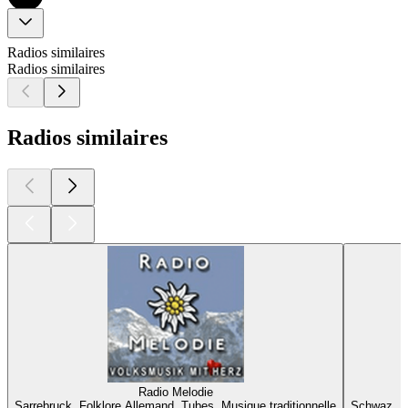
Radios similaires
Radios similaires
Radios similaires
Radio Melodie
Sarrebruck, Folklore Allemand, Tubes, Musique traditionnelle
Schwaz, Fo