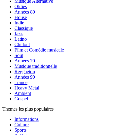
Musique Alternative
Oldies
Années 80
House
Indie
Classique
Jazz
Latino
Chillout
Film et Comédie musicale
Soul
Années 70
Musique traditionnelle
Reggaeton
Années 90
Trance
Heavy Metal
Ambient
Gospel
Thèmes les plus populaires
Informations
Culture
Sports