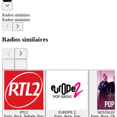
Radios similaires
Radios similaires
Radios similaires
RTL2
EUROPE 2
NOSTALGIE
Paris, Rock, Ballade, Pop
Paris, Rock, Pop
Paris, Rock, Old