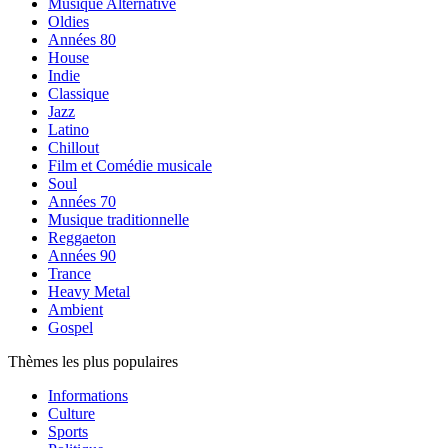
Musique Alternative
Oldies
Années 80
House
Indie
Classique
Jazz
Latino
Chillout
Film et Comédie musicale
Soul
Années 70
Musique traditionnelle
Reggaeton
Années 90
Trance
Heavy Metal
Ambient
Gospel
Thèmes les plus populaires
Informations
Culture
Sports