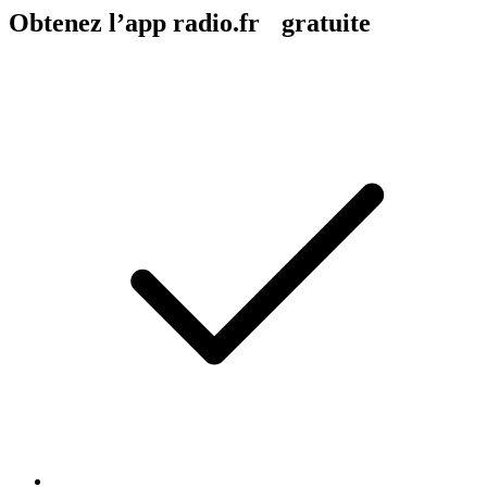
Obtenez l’app radio.fr gratuite