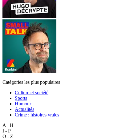
Catégories les plus populaires
Culture et société
Sports
Humour
Actualités
Crime : histoires vraies
A - H
I - P
Q - Z