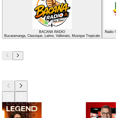
BACANA RADIO
Radio Sa
Bucaramanga, Classique, Latino, Vallenato, Musique Tropicale
B
Les meilleurs
podcasts
Les meilleurs
podcasts
Les meilleurs
podcasts