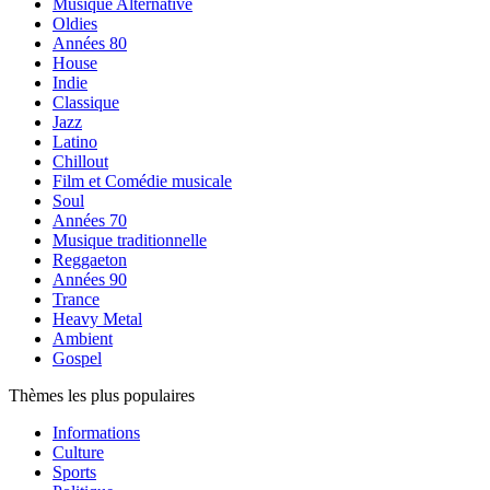
Musique Alternative
Oldies
Années 80
House
Indie
Classique
Jazz
Latino
Chillout
Film et Comédie musicale
Soul
Années 70
Musique traditionnelle
Reggaeton
Années 90
Trance
Heavy Metal
Ambient
Gospel
Thèmes les plus populaires
Informations
Culture
Sports