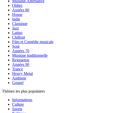
Musique Alternative
Oldies
Années 80
House
Indie
Classique
Jazz
Latino
Chillout
Film et Comédie musicale
Soul
Années 70
Musique traditionnelle
Reggaeton
Années 90
Trance
Heavy Metal
Ambient
Gospel
Thèmes les plus populaires
Informations
Culture
Sports