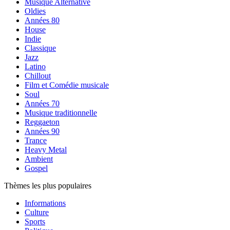
Musique Alternative
Oldies
Années 80
House
Indie
Classique
Jazz
Latino
Chillout
Film et Comédie musicale
Soul
Années 70
Musique traditionnelle
Reggaeton
Années 90
Trance
Heavy Metal
Ambient
Gospel
Thèmes les plus populaires
Informations
Culture
Sports