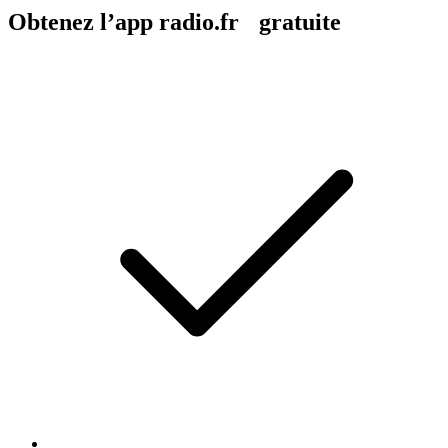
Obtenez l’app radio.fr gratuite