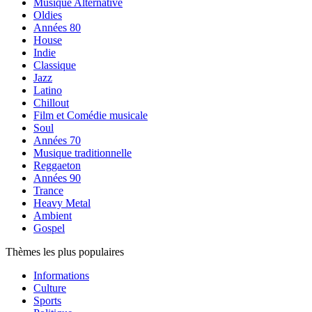
Musique Alternative
Oldies
Années 80
House
Indie
Classique
Jazz
Latino
Chillout
Film et Comédie musicale
Soul
Années 70
Musique traditionnelle
Reggaeton
Années 90
Trance
Heavy Metal
Ambient
Gospel
Thèmes les plus populaires
Informations
Culture
Sports