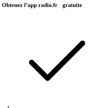
Obtenez l’app radio.fr gratuite