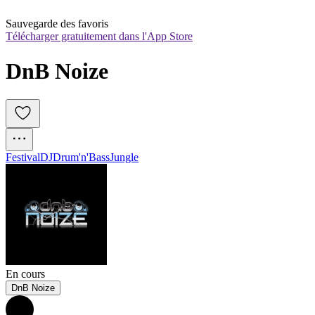
Sauvegarde des favoris
Télécharger gratuitement dans l'App Store
DnB Noize
Festival
DJ
Drum'n'Bass
Jungle
En cours
DnB Noize