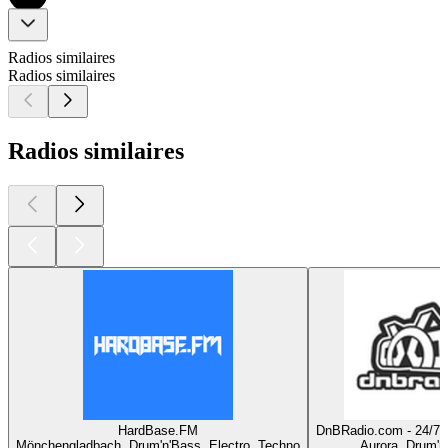
Radios similaires
Radios similaires
Radios similaires
HardBase.FM
DnBRadio.com - 24/7
Mönchengladbach, Drum'n'Bass, Electro, Techno
Aurora, Drum'n