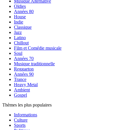
Musique Alternative
Oldies
Années 80
House
Indie
Classique
Jazz
Latino
Chillout
Film et Comédie musicale
Soul
Années 70
Musique traditionnelle
Reggaeton
Années 90
Trance
Heavy Metal
Ambient
Gospel
Thèmes les plus populaires
Informations
Culture
Sports