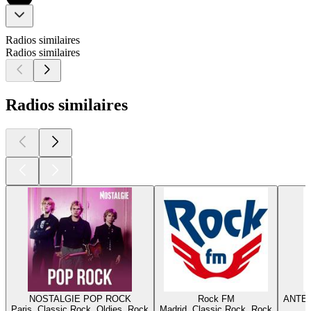
Radios similaires
Radios similaires
Radios similaires
NOSTALGIE POP ROCK
Rock FM
ANTEN
Paris, Classic Rock, Oldies, Rock
Madrid, Classic Rock, Rock