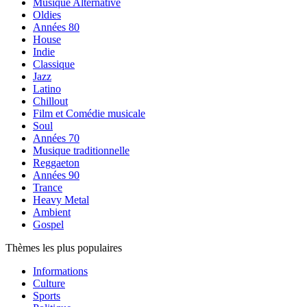
Musique Alternative
Oldies
Années 80
House
Indie
Classique
Jazz
Latino
Chillout
Film et Comédie musicale
Soul
Années 70
Musique traditionnelle
Reggaeton
Années 90
Trance
Heavy Metal
Ambient
Gospel
Thèmes les plus populaires
Informations
Culture
Sports