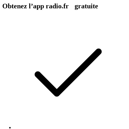
Obtenez l’app radio.fr gratuite