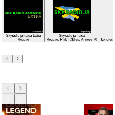
Skyradio jamaica Extra
Skyradio jamaica
Reggae
Reggae, R'n'B, Oldies, Années 70
Londres,
Les meilleurs
podcasts
Les meilleurs
podcasts
Les meilleurs
podcasts