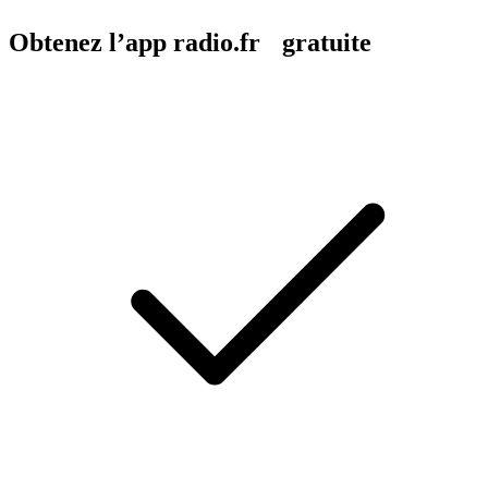
Obtenez l’app radio.fr gratuite