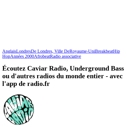
Anglais
Londres
De Londres, Ville De
Royaume-Uni
Breakbeat
Hip
Hop
Années 2000
Afrobeat
Radio associative
Écoutez Caviar Radio, Underground Bass
ou d'autres radios du monde entier - avec
l'app de radio.fr