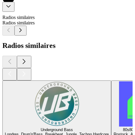
Radios similaires
Radios similaires
Radios similaires
Underground Bass
80s80
Londres, Drum'n'Bass, Breakbeat, Jungle, Techno Hardcore
Rostock, An