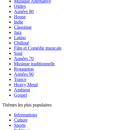
Musique Alternative
Oldies
Années 80
House
Indie
Classique
Jazz
Latino
Chillout
Film et Comédie musicale
Soul
Années 70
Musique traditionnelle
Reggaeton
Années 90
Trance
Heavy Metal
Ambient
Gospel
Thèmes les plus populaires
Informations
Culture
Sports