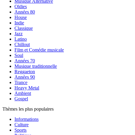
Musique Alternative
Oldies
Années 80
House
Indie
Classique
Jazz
Latino
Chillout
Film et Comédie musicale
Soul
Années 70
Musique traditionnelle
Reggaeton
Années 90
Trance
Heavy Metal
Ambient
Gospel
Thèmes les plus populaires
Informations
Culture
Sports