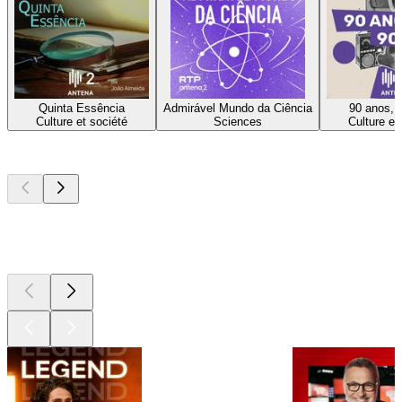
Quinta Essência
Admirável Mundo da Ciência
90 anos, 
Culture et société
Sciences
Culture et
Les meilleurs
podcasts
Les meilleurs
podcasts
Les meilleurs
podcasts