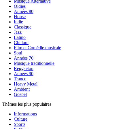
Musique Alternative
Oldies
Années 80
House
Indie
Classique
Jazz
Latino
Chillout
Film et Comédie musicale
Soul
Années 70
Musique traditionnelle
Reggaeton
Années 90
Trance
Heavy Metal
Ambient
Gospel
Thèmes les plus populaires
Informations
Culture
Sports