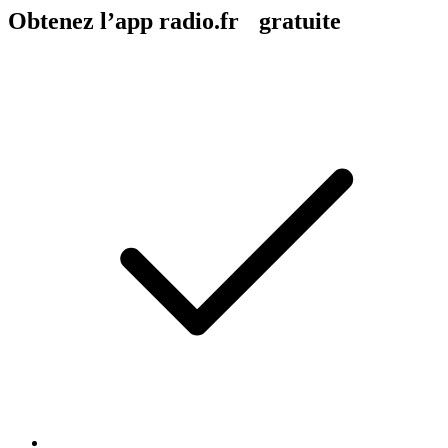
Obtenez l’app radio.fr gratuite