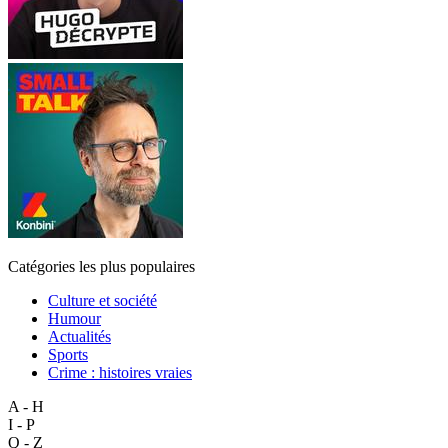
Catégories les plus populaires
Culture et société
Humour
Actualités
Sports
Crime : histoires vraies
A - H
I - P
Q - Z