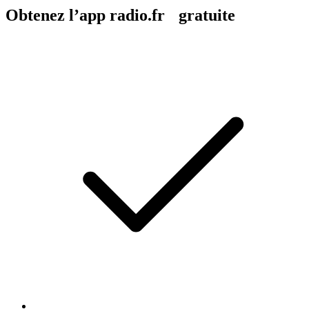
Obtenez l’app radio.fr gratuite