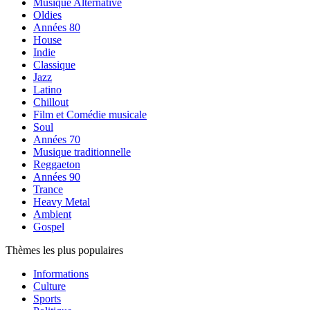
Musique Alternative
Oldies
Années 80
House
Indie
Classique
Jazz
Latino
Chillout
Film et Comédie musicale
Soul
Années 70
Musique traditionnelle
Reggaeton
Années 90
Trance
Heavy Metal
Ambient
Gospel
Thèmes les plus populaires
Informations
Culture
Sports