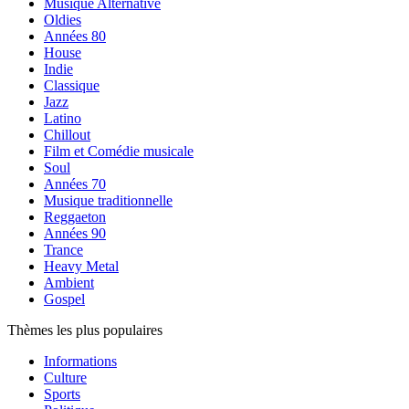
Musique Alternative
Oldies
Années 80
House
Indie
Classique
Jazz
Latino
Chillout
Film et Comédie musicale
Soul
Années 70
Musique traditionnelle
Reggaeton
Années 90
Trance
Heavy Metal
Ambient
Gospel
Thèmes les plus populaires
Informations
Culture
Sports