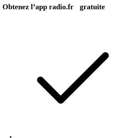
Obtenez l’app radio.fr gratuite