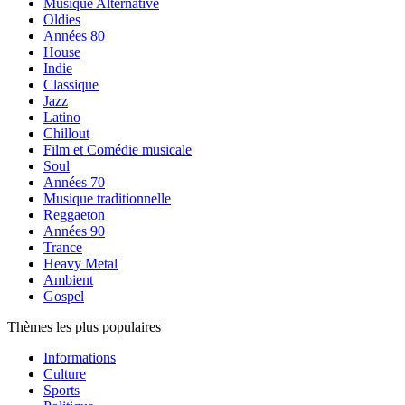
Musique Alternative
Oldies
Années 80
House
Indie
Classique
Jazz
Latino
Chillout
Film et Comédie musicale
Soul
Années 70
Musique traditionnelle
Reggaeton
Années 90
Trance
Heavy Metal
Ambient
Gospel
Thèmes les plus populaires
Informations
Culture
Sports