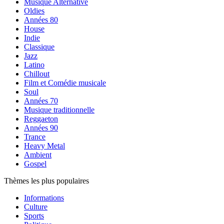
Musique Alternative
Oldies
Années 80
House
Indie
Classique
Jazz
Latino
Chillout
Film et Comédie musicale
Soul
Années 70
Musique traditionnelle
Reggaeton
Années 90
Trance
Heavy Metal
Ambient
Gospel
Thèmes les plus populaires
Informations
Culture
Sports