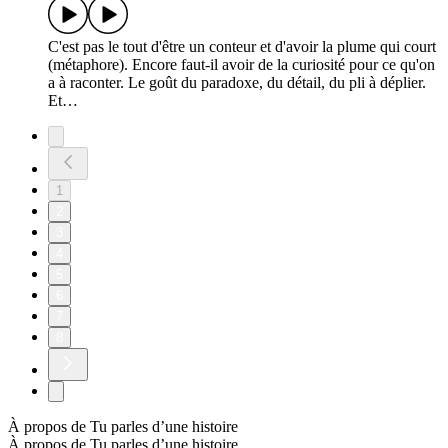
C'est pas le tout d'être un conteur et d'avoir la plume qui court
(métaphore). Encore faut-il avoir de la curiosité pour ce qu'on
a à raconter. Le goût du paradoxe, du détail, du pli à déplier.
Et…
1
2
3
4
5
6
7
8
À propos de Tu parles d’une histoire
À propos de Tu parles d’une histoire