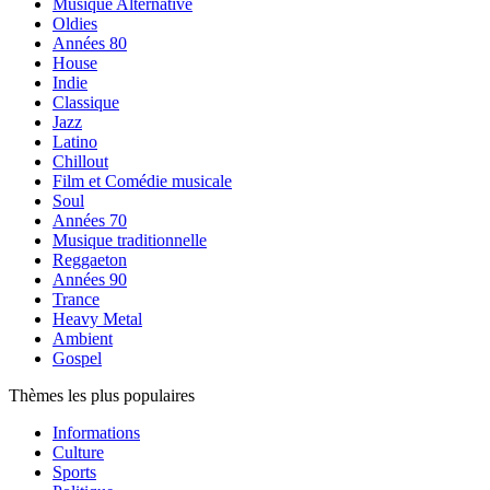
Musique Alternative
Oldies
Années 80
House
Indie
Classique
Jazz
Latino
Chillout
Film et Comédie musicale
Soul
Années 70
Musique traditionnelle
Reggaeton
Années 90
Trance
Heavy Metal
Ambient
Gospel
Thèmes les plus populaires
Informations
Culture
Sports