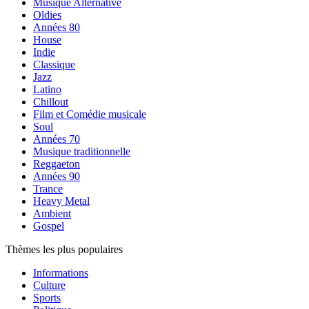
Musique Alternative
Oldies
Années 80
House
Indie
Classique
Jazz
Latino
Chillout
Film et Comédie musicale
Soul
Années 70
Musique traditionnelle
Reggaeton
Années 90
Trance
Heavy Metal
Ambient
Gospel
Thèmes les plus populaires
Informations
Culture
Sports