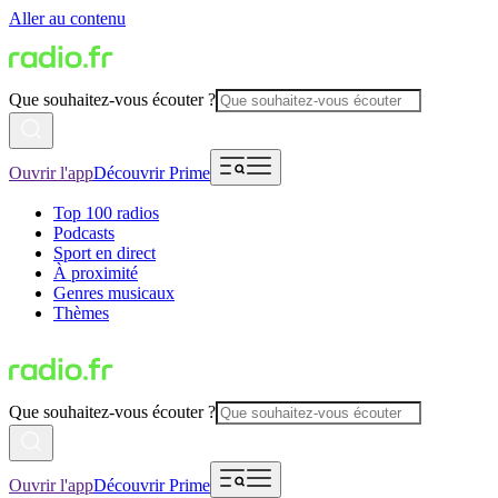
Aller au contenu
Que souhaitez-vous écouter ?
Ouvrir l'app
Découvrir Prime
Top 100 radios
Podcasts
Sport en direct
À proximité
Genres musicaux
Thèmes
Que souhaitez-vous écouter ?
Ouvrir l'app
Découvrir Prime