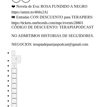
❤️ Novela de Eva: ROSA FUNDIDO A NEGRO
https://amzn.to/40dx2Ai
🎟 Entradas CON DESCUENTO para TERAPIERS:
https://tickets.oneboxtds.com/mpc/events/28801
CÓDIGO DE DESCUENTO: TERAPIAPODCAST
NO ADMITIMOS HISTORIAS DE SEGUIDORES.
NEGOCIOS: terapiadeparejaspodcast@gmail.com
1
2
3
4
5
6
7
8
9