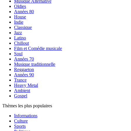
Musique Alternative
Oldies
Années 80
House
Indie
Classique
Jazz
Latino
Chillout
Film et Comédie musicale
Soul
Années 70
Musique traditionnelle
Reggaeton
Années 90
Trance
Heavy Metal
Ambient
Gospel
Thèmes les plus populaires
Informations
Culture
Sports