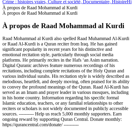
Crime : histoires vraies, Culture et société, Documentaire, Histoire
His
À propos de Raad Mohammad al Kurdi
À propos de Raad Mohammad al Kurdi
À propos de Raad Mohammad al Kurdi
Raad Mohammad al Kurdi also spelled Raad Muhammad Al-Kurdi
or Raad Al-Kurdi is a Quran reciter from Iraq. He has gained
significant popularity in recent years for his distinctive and
emotional recitation style, particularly through social media
platforms. He primarily recites in the Hafs ‘an Asim narration.
Digital Quranic archives feature numerous recordings of his
recitations, including complete recitations of the Holy Quran and
various individual surahs. His recitation style is widely described as
melodious, heartfelt, and deeply moving, often praised for its ability
to convey the profound meanings of the Quran. Raad Al-Kurdi has
served as an Imam and prayer leader in various mosques, including
in his home country. Information regarding his specific formal
Islamic education, teachers, or any familial relationships to other
reciters or scholars is not widely documented in publicly accessible
sources. ---------- Help us reach 5,000 monthly supporters. Earn
ongoing reward by supporting Quran Central. Donate monthly:
https://qurancentral.com/donate/ ----------
Site web du podcast