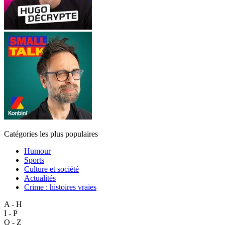
Catégories les plus populaires
Humour
Sports
Culture et société
Actualités
Crime : histoires vraies
A - H
I - P
Q - Z