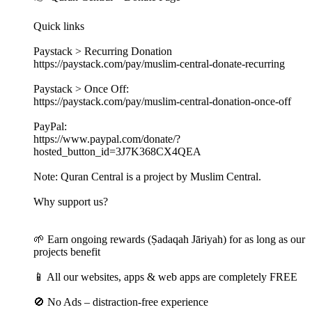
Quick links
Paystack > Recurring Donation
https://paystack.com/pay/muslim-central-donate-recurring
Paystack > Once Off:
https://paystack.com/pay/muslim-central-donation-once-off
PayPal:
https://www.paypal.com/donate/?
hosted_button_id=3J7K368CX4QEA
Note: Quran Central is a project by Muslim Central.
Why support us?
🌱 Earn ongoing rewards (Ṣadaqah Jāriyah) for as long as our
projects benefit
📱 All our websites, apps & web apps are completely FREE
🚫 No Ads – distraction-free experience