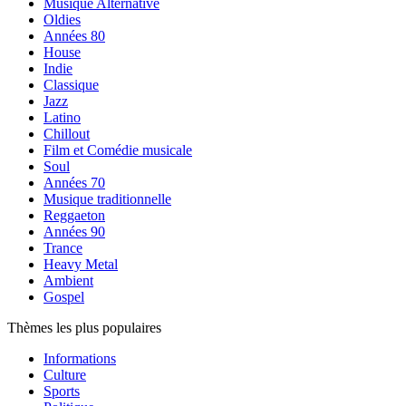
Musique Alternative
Oldies
Années 80
House
Indie
Classique
Jazz
Latino
Chillout
Film et Comédie musicale
Soul
Années 70
Musique traditionnelle
Reggaeton
Années 90
Trance
Heavy Metal
Ambient
Gospel
Thèmes les plus populaires
Informations
Culture
Sports