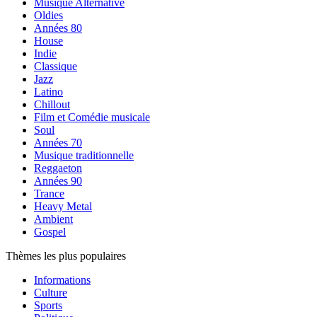
Musique Alternative
Oldies
Années 80
House
Indie
Classique
Jazz
Latino
Chillout
Film et Comédie musicale
Soul
Années 70
Musique traditionnelle
Reggaeton
Années 90
Trance
Heavy Metal
Ambient
Gospel
Thèmes les plus populaires
Informations
Culture
Sports