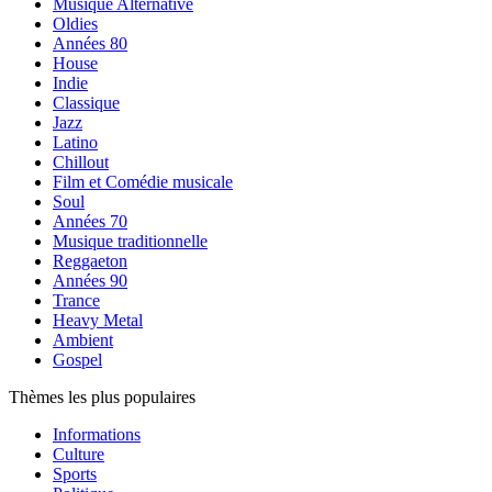
Musique Alternative
Oldies
Années 80
House
Indie
Classique
Jazz
Latino
Chillout
Film et Comédie musicale
Soul
Années 70
Musique traditionnelle
Reggaeton
Années 90
Trance
Heavy Metal
Ambient
Gospel
Thèmes les plus populaires
Informations
Culture
Sports