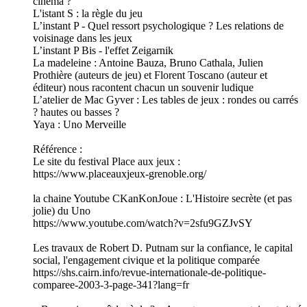
cinéma ?
L'istant S : la règle du jeu
L’instant P - Quel ressort psychologique ? Les relations de
voisinage dans les jeux
L’instant P Bis - l'effet Zeigarnik
La madeleine : Antoine Bauza, Bruno Cathala, Julien
Prothière (auteurs de jeu) et Florent Toscano (auteur et
éditeur) nous racontent chacun un souvenir ludique
L’atelier de Mac Gyver : Les tables de jeux : rondes ou carrés
? hautes ou basses ?
Yaya : Uno Merveille
Référence :
Le site du festival Place aux jeux :
https://www.placeauxjeux-grenoble.org/
la chaine Youtube CKanKonJoue : L'Histoire secrète (et pas
jolie) du Uno
https://www.youtube.com/watch?v=2sfu9GZJvSY
Les travaux de Robert D. Putnam sur la confiance, le capital
social, l'engagement civique et la politique comparée
https://shs.cairn.info/revue-internationale-de-politique-
comparee-2003-3-page-341?lang=fr