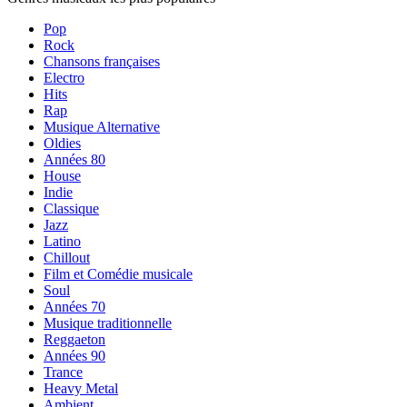
Pop
Rock
Chansons françaises
Electro
Hits
Rap
Musique Alternative
Oldies
Années 80
House
Indie
Classique
Jazz
Latino
Chillout
Film et Comédie musicale
Soul
Années 70
Musique traditionnelle
Reggaeton
Années 90
Trance
Heavy Metal
Ambient