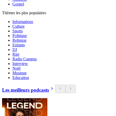
Gospel
Thèmes les plus populaires
Informations
Culture
Sports
Politique
Religion
Enfants
DJ
Rire
Radio Campus
Interview
Noël
Musique
Education
Les meilleurs podcasts