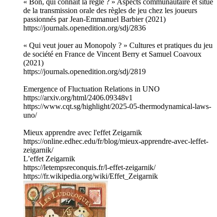
« Bon, qui connaît la règle ? » Aspects communautaire et situé
de la transmission orale des règles de jeu chez les joueurs
passionnés par Jean-Emmanuel Barbier (2021)
https://journals.openedition.org/sdj/2836
« Qui veut jouer au Monopoly ? » Cultures et pratiques du jeu
de société en France de Vincent Berry et Samuel Coavoux
(2021)
https://journals.openedition.org/sdj/2819
Emergence of Fluctuation Relations in UNO
https://arxiv.org/html/2406.09348v1
https://www.cqt.sg/highlight/2025-05-thermodynamical-laws-
uno/
Mieux apprendre avec l'effet Zeigarnik
https://online.edhec.edu/fr/blog/mieux-apprendre-avec-leffet-
zeigarnik/
L’effet Zeigarnik
https://letempsreconquis.fr/l-effet-zeigarnik/
https://fr.wikipedia.org/wiki/Effet_Zeigarnik