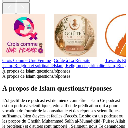
Crois Comme Une Femme
Goûte à La Réussite
Towards Ete
Islam, Religion et spiritualité
Islam, Religion et spiritualité
Islam, Religi
À propos de Islam questions/réponses
À propos de Islam questions/réponses
À propos de Islam questions/réponses
L'objectif de ce podcast est de mieux connaître l'islam Ce podcast
est un podcast scientifique , éducatif et de prédication qui a pour
vocation de fournir de la consultante et des réponses scientifiques
suffisantes, bien étayées et faciles d’accès. Le site est un podcast ou
les propos du Cheikh Muhammad Salih al-Munadjdjid (Puisse Allah
le protéger.) et d'autres sont rapporté . Seigneur, nous Te demandons