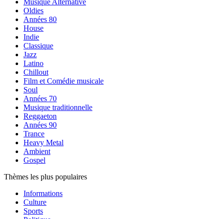
Musique Alternative
Oldies
Années 80
House
Indie
Classique
Jazz
Latino
Chillout
Film et Comédie musicale
Soul
Années 70
Musique traditionnelle
Reggaeton
Années 90
Trance
Heavy Metal
Ambient
Gospel
Thèmes les plus populaires
Informations
Culture
Sports