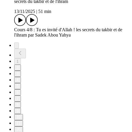
secrets du takbir et de l'ihram
13/11/2025
|
51 min
Cours 4/8 : Tu es invité d'Allah ! les secrets du takbir et de
l'ihram par Sadek Abou Yahya
1
2
3
4
5
6
7
8
9
10
11
20