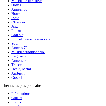
Musique Alternative
Oldies
Années 80
House
Indie
Classique
Jazz
Latino
Chillout
Film et Comédie musicale
Soul
Années 70
Musique traditionnelle
Reggaeton
Années 90
Trance
Heavy Metal
Ambient
Gospel
Thèmes les plus populaires
Informations
Culture
Sports