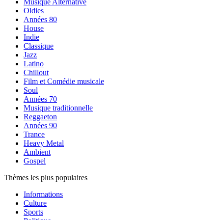
Musique Alternative
Oldies
Années 80
House
Indie
Classique
Jazz
Latino
Chillout
Film et Comédie musicale
Soul
Années 70
Musique traditionnelle
Reggaeton
Années 90
Trance
Heavy Metal
Ambient
Gospel
Thèmes les plus populaires
Informations
Culture
Sports