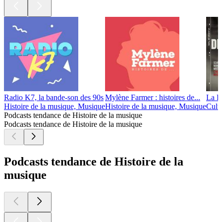
Radio K7, la bande-son des 90s
Mylène Farmer : histoires de...
La F
Histoire de la musique, Musique
Histoire de la musique, Musique
Cultu
Podcasts tendance de Histoire de la musique
Podcasts tendance de Histoire de la musique
Podcasts tendance de Histoire de la
musique