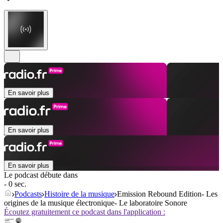
En savoir plus
En savoir plus
En savoir plus
Le podcast débute dans
- 0 sec.
Podcasts
Histoire de la musique
Emission Rebound Edition- Les
origines de la musique électronique- Le laboratoire Sonore
Écoutez gratuitement ce podcast dans l'application :