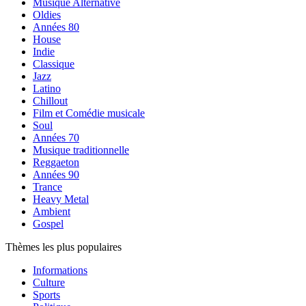
Musique Alternative
Oldies
Années 80
House
Indie
Classique
Jazz
Latino
Chillout
Film et Comédie musicale
Soul
Années 70
Musique traditionnelle
Reggaeton
Années 90
Trance
Heavy Metal
Ambient
Gospel
Thèmes les plus populaires
Informations
Culture
Sports