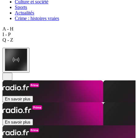
Culture et société
Sports
Actualités
Crime : histoires vraies
A - H
I - P
Q - Z
En savoir plus
En savoir plus