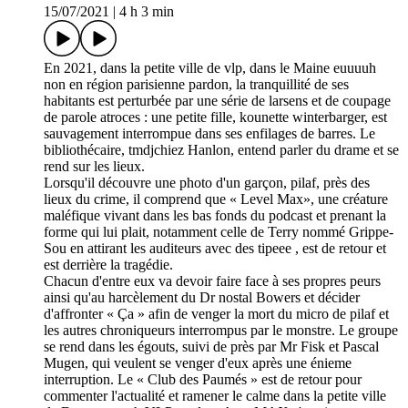
15/07/2021
|
4 h 3 min
En 2021, dans la petite ville de vlp, dans le Maine euuuuh
non en région parisienne pardon, la tranquillité de ses
habitants est perturbée par une série de larsens et de coupage
de parole atroces : une petite fille, kounette winterbarger, est
sauvagement interrompue dans ses enfilages de barres. Le
bibliothécaire, tmdjchiez Hanlon, entend parler du drame et se
rend sur les lieux.
Lorsqu'il découvre une photo d'un garçon, pilaf, près des
lieux du crime, il comprend que « Level Max», une créature
maléfique vivant dans les bas fonds du podcast et prenant la
forme qui lui plait, notamment celle de Terry nommé Grippe-
Sou en attirant les auditeurs avec des tipeee , est de retour et
est derrière la tragédie.
Chacun d'entre eux va devoir faire face à ses propres peurs
ainsi qu'au harcèlement du Dr nostal Bowers et décider
d'affronter « Ça » afin de venger la mort du micro de pilaf et
les autres chroniqueurs interrompus par le monstre. Le groupe
se rend dans les égouts, suivi de près par Mr Fisk et Pascal
Mugen, qui veulent se venger d'eux après une énieme
interruption. Le « Club des Paumés » est de retour pour
commenter l'actualité et ramener le calme dans la petite ville