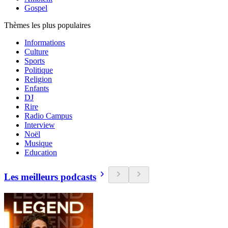
Gospel
Thèmes les plus populaires
Informations
Culture
Sports
Politique
Religion
Enfants
DJ
Rire
Radio Campus
Interview
Noël
Musique
Education
Les meilleurs podcasts