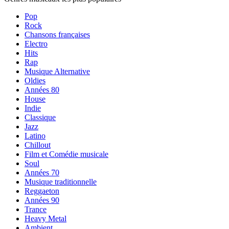
Pop
Rock
Chansons françaises
Electro
Hits
Rap
Musique Alternative
Oldies
Années 80
House
Indie
Classique
Jazz
Latino
Chillout
Film et Comédie musicale
Soul
Années 70
Musique traditionnelle
Reggaeton
Années 90
Trance
Heavy Metal
Ambient