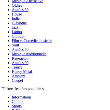
Musique Alternative
Oldies
Années 80
House
Indie
Classique
Jazz
Latino
Chillout
Film et Comédie musicale
Soul
Années 70
Musique traditionnelle
Reggaeton
Années 90
Trance
Heavy Metal
Ambient
Gospel
Thèmes les plus populaires
Informations
Culture
Sports