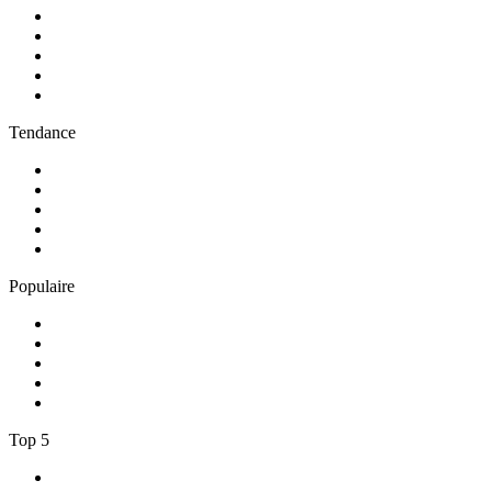
1
.
Radio FREE DOM
2
.
RMC Info Talk Sport
3
.
RTL
4
.
Radio Sans Pub
5
.
RCI Martinique
Tendance
1
.
Skyrock
2
.
NOSTALGIE
3
.
RTL2
4
.
CHERIE FM
5
.
France Inter
Populaire
1
.
NRJ
2
.
EUROPE 2
3
.
RCI Guadeloupe
4
.
Chante France
5
.
Europe 1
Top 5
1
.
Radio FREE DOM