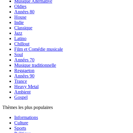
Musique Alternative
Oldies
Années 80
House
Indie
Classique
Jazz
Latino
Chillout
Film et Comédie musicale
Soul
Années 70
Musique traditionnelle
Reggaeton
Années 90
Trance
Heavy Metal
Ambient
Gospel
Thèmes les plus populaires
Informations
Culture
Sports