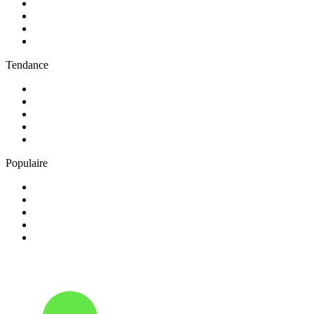
2
.
RMC Info Talk Sport
3
.
RTL
4
.
Radio Sans Pub
5
.
RCI Martinique
Tendance
1
.
Skyrock
2
.
NOSTALGIE
3
.
RTL2
4
.
CHERIE FM
5
.
France Inter
Populaire
1
.
NRJ
2
.
EUROPE 2
3
.
RCI Guadeloupe
4
.
Chante France
5
.
Europe 1