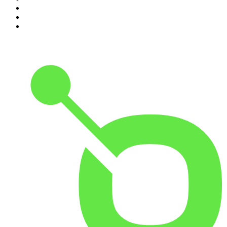
8
.
Transfert
9
.
HugoDécrypte - Actus et interviews
10
.
Small Talk - Konbini