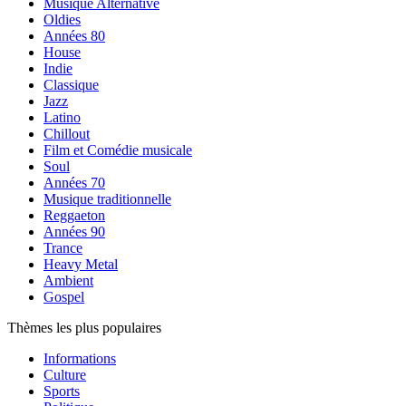
Musique Alternative
Oldies
Années 80
House
Indie
Classique
Jazz
Latino
Chillout
Film et Comédie musicale
Soul
Années 70
Musique traditionnelle
Reggaeton
Années 90
Trance
Heavy Metal
Ambient
Gospel
Thèmes les plus populaires
Informations
Culture
Sports