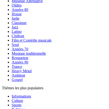
Musique Alternative
Oldies
Années 80
House
Indie
Classique
Jazz
Latino
Chillout
Film et Comédie musicale
Soul
Années 70
Musique traditionnelle
Reggaeton
Années 90
Trance
Heavy Metal
Ambient
Gospel
Thèmes les plus populaires
Informations
Culture
Sports