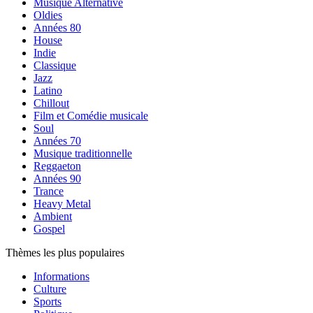
Musique Alternative
Oldies
Années 80
House
Indie
Classique
Jazz
Latino
Chillout
Film et Comédie musicale
Soul
Années 70
Musique traditionnelle
Reggaeton
Années 90
Trance
Heavy Metal
Ambient
Gospel
Thèmes les plus populaires
Informations
Culture
Sports