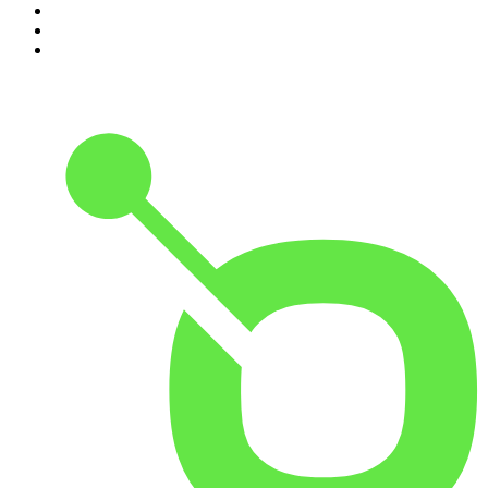
8
.
Crime story
9
.
HugoDécrypte - Actus et interviews
10
.
Small Talk - Konbini