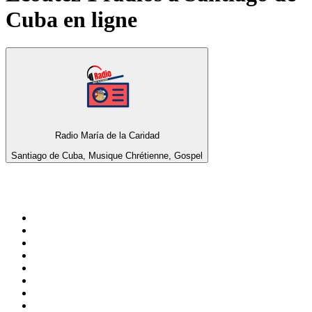
Cuba
en ligne
Radio María de la Caridad
Santiago de Cuba, Musique Chrétienne, Gospel
Top 100 sur
radio.fr
1
.
RMC Info Talk Sport
2
.
RTL
3
.
France Info
4
.
Europe 1
5
.
France Inter
6
.
Radio FREE DOM
7
.
NOSTALGIE
8
.
Tropiques FM