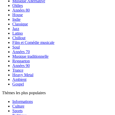
Musique Alternative
Oldies
Années 80
House
Indie
Classique
Jazz
Latino
Chillout
Film et Comédie musicale
Soul
Années 70
Musique traditionnelle
Reggaeton
Années 90
Trance
Heavy Metal
Ambient
Gospel
Thèmes les plus populaires
Informations
Culture
Sports