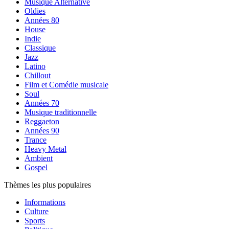
Musique Alternative
Oldies
Années 80
House
Indie
Classique
Jazz
Latino
Chillout
Film et Comédie musicale
Soul
Années 70
Musique traditionnelle
Reggaeton
Années 90
Trance
Heavy Metal
Ambient
Gospel
Thèmes les plus populaires
Informations
Culture
Sports