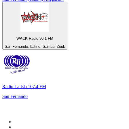
WACK Radio 90.1 FM
San Fernando, Latino, Samba, Zouk
Radio La Isla 107.4 FM
San Fernando
Top 100 sur
radio.fr
1
.
RTL
2
.
RMC Info Talk Sport