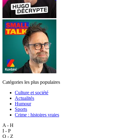
Catégories les plus populaires
Culture et société
Actualités
Humour
Sports
Crime : histoires vraies
A - H
I - P
Q - Z