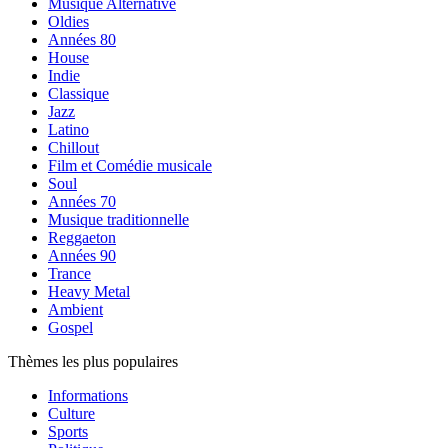
Musique Alternative
Oldies
Années 80
House
Indie
Classique
Jazz
Latino
Chillout
Film et Comédie musicale
Soul
Années 70
Musique traditionnelle
Reggaeton
Années 90
Trance
Heavy Metal
Ambient
Gospel
Thèmes les plus populaires
Informations
Culture
Sports