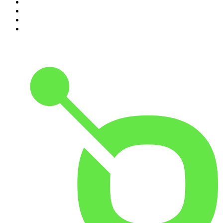
7
.
Les grands dossiers de l'Histoire par Franck Ferrand
8
.
Transfert
9
.
HugoDécrypte - Actus et interviews
10
.
Small Talk - Konbini